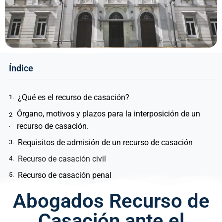
Índice
¿Qué es el recurso de casación?
Órgano, motivos y plazos para la interposición de un
recurso de casación.
Requisitos de admisión de un recurso de casación
Recurso de casación civil
Recurso de casación penal
Recurso de casación Contencioso-Administrativo
Abogados Recurso de
Recurso de casación Social
Casación ante el