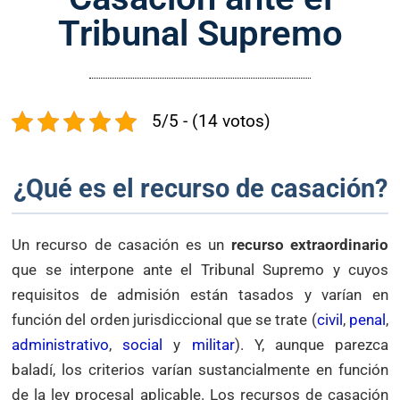
Recurso de casación Militar
Tribunal Supremo
Abogados especialistas en recurso de casación
5/5 - (14 votos)
¿Qué es el recurso de casación?
Un recurso de casación es un
recurso extraordinario
que se interpone ante el Tribunal Supremo y cuyos
requisitos de admisión están tasados y varían en
función del orden jurisdiccional que se trate (
civil
,
penal
,
administrativo
,
social
y
militar
). Y, aunque parezca
baladí, los criterios varían sustancialmente en función
de la ley procesal aplicable. Los recursos de casación